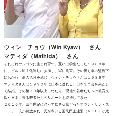
ウィン チョウ（Win Kyaw） さん
マティダ（Mathida） さん
それぞれヤンゴンに生まれ育つ。互いに学生だった１９８８年
に、ビルマ民主化運動に参加し、軍に拘束。その後も軍の監視下
におかれ、命の危険を感じ、ウィン・チョウさんは１９８９年、
マティダさんは１９９２年に日本に逃れる。日本で再会を果たし
て結婚。その後３０年以上にわたり、現地の若者たちへの教育支
援や日本に来る若者たちのサポートを継続してきた。
２０１６年、四半世紀に渡って軟禁状態だったアウン・サン・ス
ー・チー氏が解放され、氏が率いる国民民主連盟（ＮＬＤ）が政