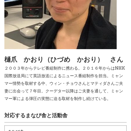
樋爪 かおり（ひづめ かおり） さん
２００３年からテレビ番組制作に携わる。２０１６年からはNHK
国際放送局にて英語放送によるニュース番組制作を担当。ミャン
マー情勢を取材する中、ウィン・チョウさんとマティダさんご夫
妻に出会って７年目。クーデター以降はご夫妻を通して、ミャン
マー軍による弾圧の実態に迫る取材を制作し続けている。
対応するまなび舎と活動舎