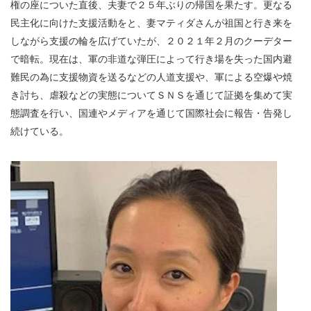
権の座についた直後、夫妻で２５年ぶりの帰国を果たす。更なる
民主化に向けた支援活動をと、妻マティダさんが祖国と行き来を
しながら支援の輪を広げていたが、２０２１年２月のクーデター
で暗転。現在は、軍の非道な弾圧によって行き場を失った国内避
難民の為に支援物資を送るなどの人道支援や、軍による空爆や焼
き討ち、虐殺などの実態についてＳＮＳを通じて証拠を集めて実
態調査を行い、国連やメディアを通じて国際社会に報告・告発し
続けている。