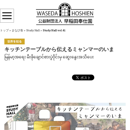
トップ
>
まなび舎
>
Study Hall
>
Study Hall vol.41
キッチンテーブルから伝えるミャンマーのいま
မြန်မာ့အရေး မီးဖိုချောင်စားပွဲဝိုင်းမှ ဆွေးနွေးအသိပေး